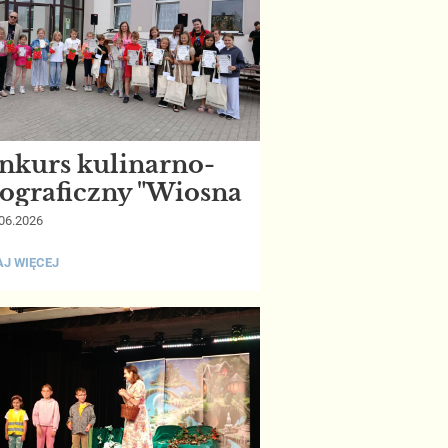
nkurs kulinarno-
tograficzny "Wiosna
talerzu"
06.2026
URS
J WIĘCEJ
NARNO-
GRAFICZNY
SNA
ZU":