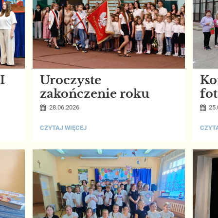
I
Uroczyste
Ko
zakończenie roku
fo
na 
28.06.2026
25.
UROCZYSTE
KONK
CZYTAJ WIĘCEJ
CZYTA
ZAKOŃCZENIE
KULI
ROKU:
FOTO
"WIO
NA
TALER