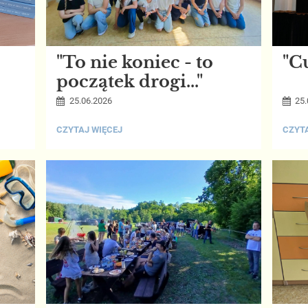
"To nie koniec - to
"C
początek drogi..."
25.06.2026
25.
"TO
"CUD
CZYTAJ WIĘCEJ
CZYTA
NIE
PODRÓ
KONIEC
-
TO
POCZĄTEK
DROGI...":