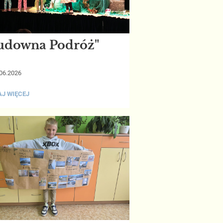
udowna Podróż"
06.2026
OWNA
J WIĘCEJ
Ż":