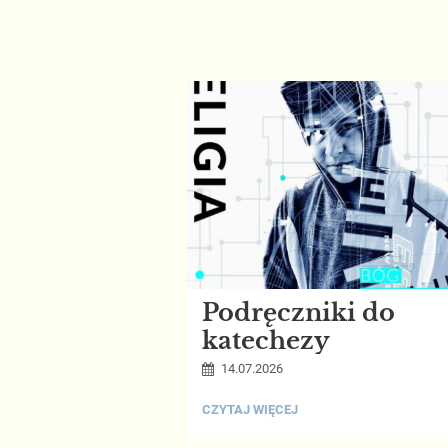
Podręczniki do
katechezy
14.07.2026
PODRĘCZNIKI
CZYTAJ WIĘCEJ
DO
KATECHEZY: