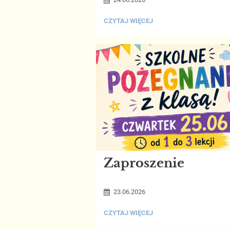
MAMY
CZYTAJ WIĘCEJ
TO!!!:
Zaproszenie
23.06.2026
ZAPROSZENIE:
CZYTAJ WIĘCEJ