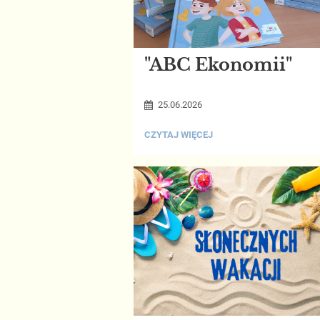
"ABC Ekonomii"
25.06.2026
"ABC
CZYTAJ WIĘCEJ
EKONOMII":