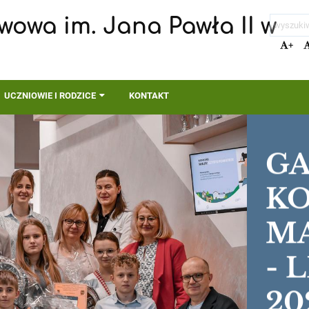
wowa im. Jana Pawła II w
+
UCZNIOWIE I RODZICE
KONTAKT
G
K
M
- 
20