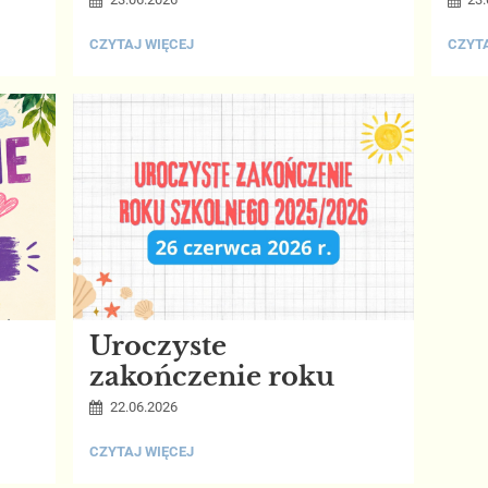
PLUSZAKI
SZCZ
CZYTAJ WIĘCEJ
CZYTA
DLA
NOCO
ZUZI:
POD
GWIA
Uroczyste
zakończenie roku
22.06.2026
UROCZYSTE
CZYTAJ WIĘCEJ
ZAKOŃCZENIE
ROKU: