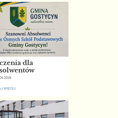
EŚNICTWIE
Z:
czenia dla
solwentów
06.2026
ENIA
J WIĘCEJ
LWENTÓW: