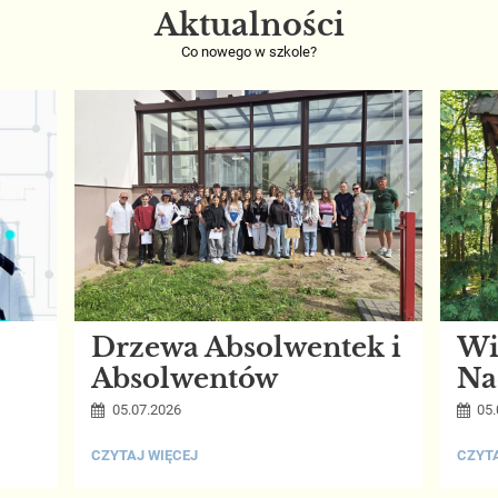
Aktualności
Co nowego w szkole?
Drzewa Absolwentek i
Wi
Absolwentów
Na
05.07.2026
05.
DRZEWA
WIZY
CZYTAJ WIĘCEJ
CZYTA
ABSOLWENTEK
STUD
I
W