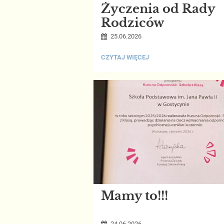
Życzenia od Rady
Rodziców
25.06.2026
ŻYCZENIA
CZYTAJ WIĘCEJ
OD
RADY
RODZICÓW:
Mamy to!!!
24.06.2026