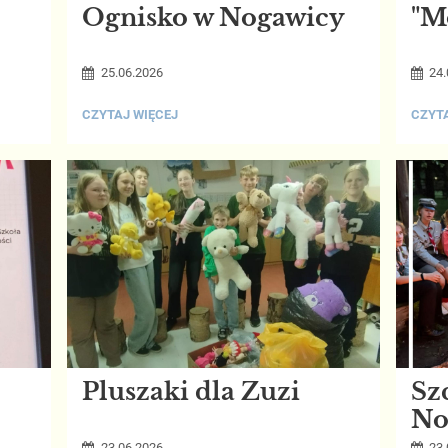
Ognisko w Nogawicy
"M
25.06.2026
24.
OGNISKO
"MÓJ
CZYTAJ WIĘCEJ
CZYTA
W
MAŁY
NOGAWICY:
ŚWIAT
Pluszaki dla Zuzi
Sz
No
Gw
23.06.2026
23.