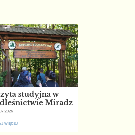
zyta studyjna w
dleśnictwie Miradz
07.2026
TA
J WIĘCEJ
YJNA