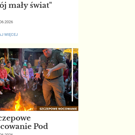
ój mały świat"
06.2026
J WIĘCEJ
":
czepowe
cowanie Pod
iazdami
06.2026