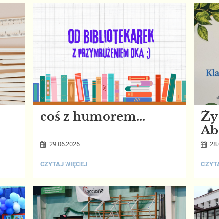
ABSOLWENTÓW
NADL
:
MIRAD
coś z humorem...
Ży
Ab
29.06.2026
28.
COŚ
ŻYCZ
CZYTAJ WIĘCEJ
CZYTA
Z
DLA
HUMOREM...:
ABSO