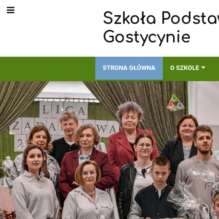
Szkoła Podsta
Gostycynie
STRONA GŁÓWNA
O SZKOLE
Strona
główna