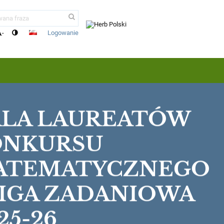
Logowanie
-
ALA LAUREATÓW
ONKURSU
ATEMATYCZNEGO
LIGA ZADANIOWA
25-26