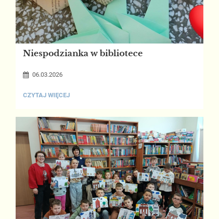
Niespodzianka w bibliotece
06.03.2026
NIESPODZIANKA
CZYTAJ WIĘCEJ
W
BIBLIOTECE: