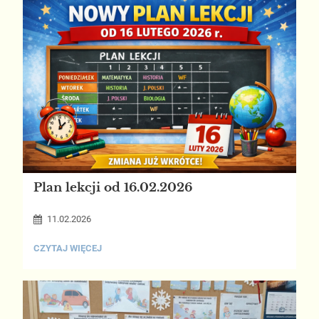
Plan lekcji od 16.02.2026
11.02.2026
PLAN
CZYTAJ WIĘCEJ
LEKCJI
OD
16.02.2026: