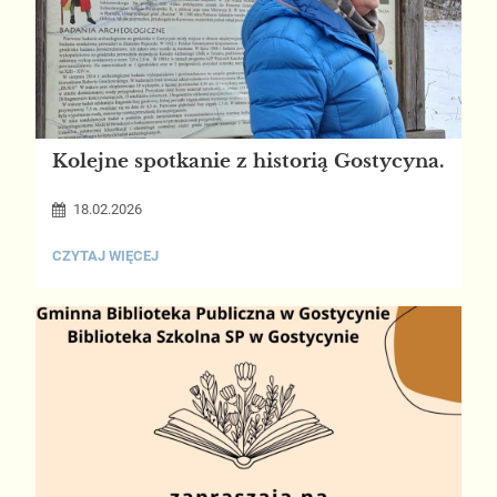
Kolejne spotkanie z historią Gostycyna.
18.02.2026
KOLEJNE
CZYTAJ WIĘCEJ
SPOTKANIE
Z
HISTORIĄ
GOSTYCYNA.: