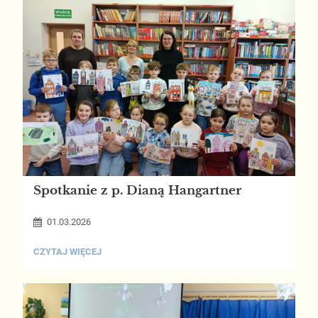
Spotkanie z p. Dianą Hangartner
01.03.2026
SPOTKANIE
CZYTAJ WIĘCEJ
Z
P.
DIANĄ
HANGARTNER: