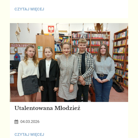
SZKOLNY
CZYTAJ WIĘCEJ
KONKURS
RECYTATORSKI:
Utalentowana Młodzież
04.03.2026
UTALENTOWANA
CZYTAJ WIĘCEJ