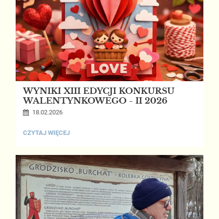
W
GOSTYCYNIE:
WYNIKI XIII EDYCJI KONKURSU
WALENTYNKOWEGO - II 2026
18.02.2026
WYNIKI
CZYTAJ WIĘCEJ
XIII
EDYCJI
KONKURSU
WALENTYNKOWEGO
-
II
2026: