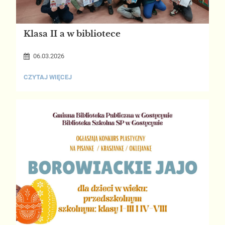
Klasa II a w bibliotece
06.03.2026
KLASA
CZYTAJ WIĘCEJ
II
A
W
BIBLIOTECE: