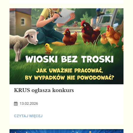
KRUS ogłasza konkurs
13.02.2026
KRUS
CZYTAJ WIĘCEJ
OGŁASZA
KONKURS: