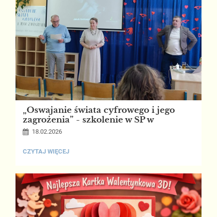
„Oswajanie świata cyfrowego i jego
zagrożenia” - szkolenie w SP w
Gostycynie
18.02.2026
„OSWAJANIE
CZYTAJ WIĘCEJ
ŚWIATA
CYFROWEGO
I
JEGO
ZAGROŻENIA”
-
SZKOLENIE
W
SP