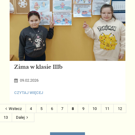
Zima w klasie IIIb
09.02.2026
ZIMA
CZYTAJ WIĘCEJ
W
KLASIE
IIIB:
Wstecz
4
5
6
7
8
9
10
11
12
13
Dalej