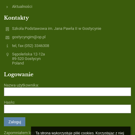
Aktualności
Kontakty
Szkoła Podstawowa im. Jana Pawła II w Gostycynie
gostycyngim@op.pl
tel, fax (052) 3346308
Sępoleńska 12-12a
89-520 Gostycyn
Poland
Logowanie
Nazwa użytkownika:
Hasło:
Zapomniałem loginu lub hasła
Ta strona wykorzystuje pliki cookies. Korzystając z niej 