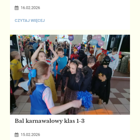
16.02.2026
REMONTOWE
CZYTAJ WIĘCEJ
NEWSY:
Bal karnawałowy klas 1-3
15.02.2026