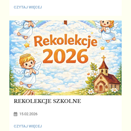
BAL
CZYTAJ WIĘCEJ
KARNAWAŁOWY
KLAS
1-
3:
REKOLEKCJE SZKOLNE
15.02.2026
REKOLEKCJE
CZYTAJ WIĘCEJ
SZKOLNE: