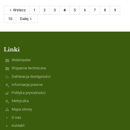
Wstecz
1
2
3
4
5
6
7
8
9
10
Dalej
Linki
Webmaster
Wsparcie techniczne
Deklaracja dostępności
Informacje prawne
Polityka prywatności
Metryczka
Mapa strony
O nas
Kontakt