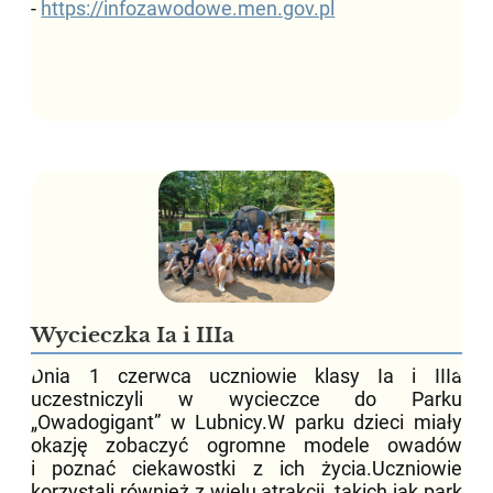
-
https://infozawodowe.men.gov.pl
Wycieczka Ia i IIIa
Dnia 1 czerwca uczniowie klasy Ia i IIIa
uczestniczyli w wycieczce do Parku
„Owadogigant” w Lubnicy.W parku dzieci miały
okazję zobaczyć ogromne modele owadów
i poznać ciekawostki z ich życia.Uczniowie
korzystali również z wielu atrakcji ,takich jak park