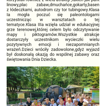
linowy,plac zabaw,dmuchańce,gokarty,basen
z łódeczkami, autodrom czy tor tubingowy.Klasa
Ia mogła poczuć się paleontologami
uczestnicząc w warsztatach o tej
tematyce.Klasa IIIa wzięła udział w edukacyjnej
grze terenowej,której celem było odczytywanie
mapy i piktogramów.Wszystkie atrakcje
dostarczyły uczestnikom wycieczki wielu
pozytywnych emocji i niezapomnianych
wrażeń.Dzieci wróciły zadowolone,gdyż wyjazd
był doskonałą okazją do wspólnej zabawy oraz
świętowania Dnia Dziecka.