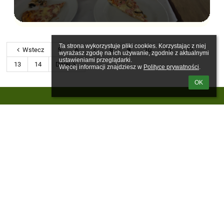
Ta strona wykorzystuje pliki cookies. Korzystając z niej 
Wstecz
5
6
7
8
9
10
11
12
wyrażasz zgodę na ich używanie, zgodnie z aktualnymi 
ustawieniami przeglądarki.

13
14
Dalej
Więcej informacji znajdziesz w 
Polityce prywatności
.
OK
Linki
Webmaster
Wsparcie techniczne
Deklaracja dostępności
Informacje prawne
Polityka prywatności
Metryczka
Mapa strony